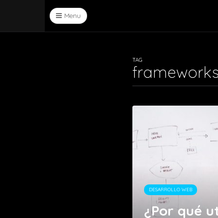
Menu
TAG
framework
DESARROLLO WEB
¿Por qué ut