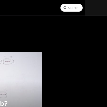
Search
eb?