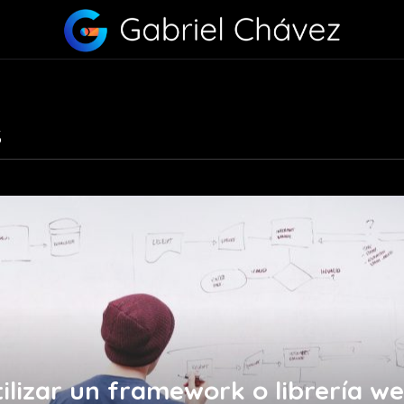
s
ilizar un framework o librería w