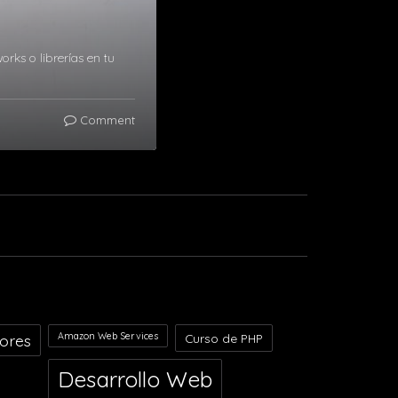
orks o librerías en tu
Comment
Amazon Web Services
dores
Curso de PHP
Desarrollo Web